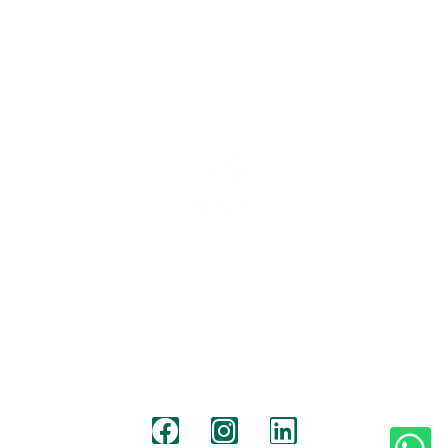
Barcelona
Madrid
Carrer Barcelona 57
C/ Pico de Almanzor, 36
08640, Olesa de Montserrat
28500, Arganda del Rey, Madrid
+34 931 190 319
+34 931 190 319
info@passermoving.com
madrid@passermoving.com
Síguenos