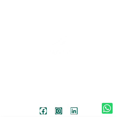
Barcelona
Madrid
Carrer Barcelona 57
C/ Pico de Almanzor, 36
08640, Olesa de Montserrat
28500, Arganda del Rey, Madrid
+34 931 190 319
+34 931 190 319
info@passermoving.com
madrid@passermoving.com
Síguenos