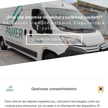
¿Eres una empresa del sector y podemos ayudarte?
En Passer siempre estamos dispuestos a
colaborar
CONTACTA CON NOSOTROS
Gestionar consentimiento
Para ofrecer las mejores experiencias, utilizamos tecnologías como las
Barcelona
Madrid
cookies para almacenar y/o acceder a la información del dispositivo. El