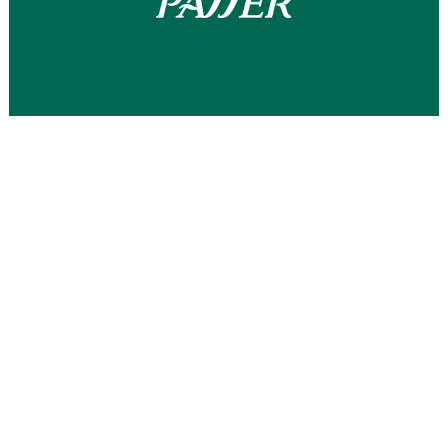
Barcelona
Madrid
Carrer Barcelona 57
C/ Pico de Almanzor, 36