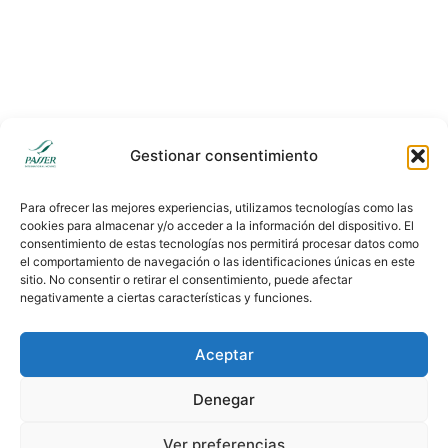
08640, Olesa de Montserrat
28500, Arganda del Rey, Madrid
+34 931 190 319
+34 931 190 319
info@passermoving.com
madrid@passermoving.com
Síguenos
Gestionar consentimiento
Aviso legal
Clausulas legales
Politica de cookies
Para ofrecer las mejores experiencias, utilizamos tecnologías como las
cookies para almacenar y/o acceder a la información del dispositivo. El
consentimiento de estas tecnologías nos permitirá procesar datos como
el comportamiento de navegación o las identificaciones únicas en este
sitio. No consentir o retirar el consentimiento, puede afectar
negativamente a ciertas características y funciones.
Aceptar
Denegar
Ver preferencias