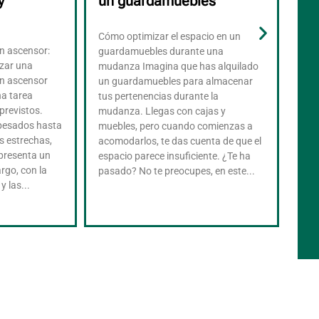
y
un guardamuebles
co
el
un
Cómo optimizar el espacio en un
in ascensor:
guardamuebles durante una
¿Qué
izar una
mudanza Imagina que has alquilado
ele
in ascensor
un guardamuebles para almacenar
cor
na tarea
tus pertenencias durante la
uno
previstos.
mudanza. Llegas con cajas y
par
pesados hasta
muebles, pero cuando comienzas a
Imag
s estrechas,
acomodarlos, te das cuenta de que el
hog
presenta un
espacio parece insuficiente. ¿Te ha
una 
rgo, con la
pasado? No te preocupes, en este...
de l
 las...
mic