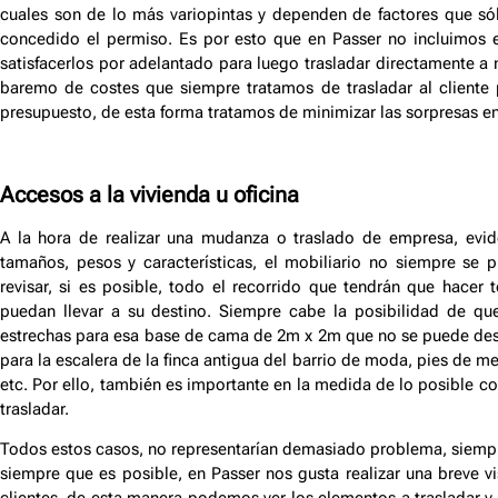
cuales son de lo más variopintas y dependen de factores que só
concedido el permiso. Es por esto que en Passer no incluimos 
satisfacerlos por adelantado para luego trasladar directamente a n
baremo de costes que siempre tratamos de trasladar al cliente
presupuesto, de esta forma tratamos de minimizar las sorpresas en l
Accesos a la vivienda u oficina
A la hora de realizar una mudanza o traslado de empresa, evi
tamaños, pesos y características, el mobiliario no siempre se
revisar, si es posible, todo el recorrido que tendrán que hacer 
puedan llevar a su destino. Siempre cabe la posibilidad de qu
estrechas para esa base de cama de 2m x 2m que no se puede de
para la escalera de la finca antigua del barrio de moda, pies de 
etc. Por ello, también es importante en la medida de lo posible 
trasladar.
Todos estos casos, no representarían demasiado problema, siempre 
siempre que es posible, en Passer nos gusta realizar una breve vi
clientes, de esta manera podemos ver los elementos a trasladar y l