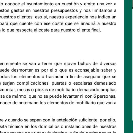
lo conoce el ayuntamiento en cuestión y emite una vez a
estos gastos en nuestros presupuestos y nos limitamos a
uestros clientes, eso sí, nuestra experiencia nos indica un
 para que cuente con ese coste que se añadirá a nuestro
o que respecta al coste para nuestro cliente final.
dentemente se van a tener que mover bultos de diversos
 puede desmontar es por ello que es aconsejable saber y
todos los elementos a trasladar a fin de asegurar que se
e surjan complicaciones, puertas o escaleras demasiado
smontar, mesas o piezas de mobiliario demasiado amplias
mesa de mármol que no se puede levantar ni con 6 personas,
conocer de antemano los elementos de mobiliario que van a
y cuando se sepan con la antelación suficiente, por ello,
sita técnica en los domicilios o instalaciones de nuestros
os accesos de origen y/o destino, a fin de poder prever la