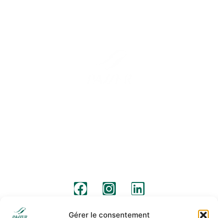
Barcelone
Madrid
Rue de Barcelone 57
Rue Pico de Almanzor, 36
08640, Olesa de Montserrat
28500, Arganda del Rey, Madrid
+34 931 190 319
+34 931 190 319
info@passermoving.com
madrid@passermoving.com
Suivez-nous
Avis juridique
Clauses légales
Politique de cookies
Gérer le consentement