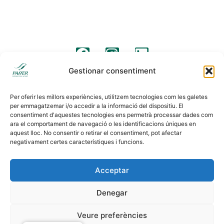
info@passermoving.com
madrid@passermoving.com
Segueix-nos
Gestionar consentiment
Avís legal
Clàusules legals
Política de cookies
Per oferir les millors experiències, utilitzem tecnologies com les galetes
per emmagatzemar i/o accedir a la informació del dispositiu. El
consentiment d'aquestes tecnologies ens permetrà processar dades com
ara el comportament de navegació o les identificacions úniques en
aquest lloc. No consentir o retirar el consentiment, pot afectar
negativament certes característiques i funcions.
Acceptar
Denegar
Veure preferències