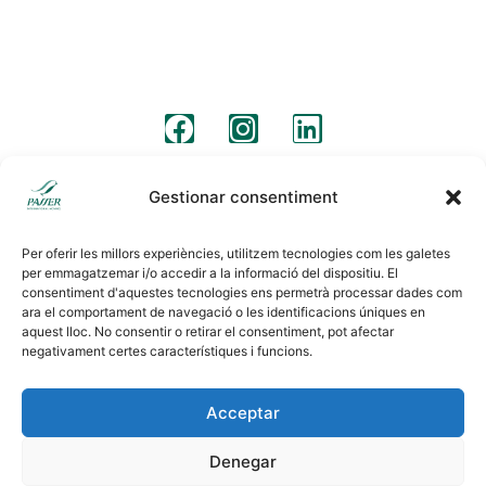
+34 931 190 319
info@passermoving.com
madrid@passermoving.com
Segueix-nos
Avís legal
Clàusules legals
Política de cookies
Gestionar consentiment
Per oferir les millors experiències, utilitzem tecnologies com les galetes
per emmagatzemar i/o accedir a la informació del dispositiu. El
consentiment d'aquestes tecnologies ens permetrà processar dades com
ara el comportament de navegació o les identificacions úniques en
aquest lloc. No consentir o retirar el consentiment, pot afectar
negativament certes característiques i funcions.
Acceptar
Denegar